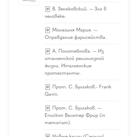
В. Зеньковский. — Зло в
человеке.
Монахиня Мария. —
Оправдание фарисейства.
А. Полотебнова. — Из
итальянской религиозной
жизни. Итальянские
протестанты.
Прот. С. Булгаков.- Frank
Gavin.
Прот. С. Булгаков. —
Епископ Вальтер Фрир (in
memoriam).
Новые книги (Смолич).