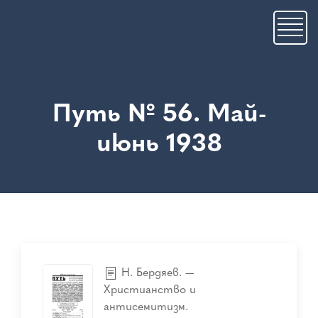
Премини
към
основното
съдържание
Путь № 56. Май-
июнь 1938
Н. Бердяев. —
Христианство и
антисемитизм.