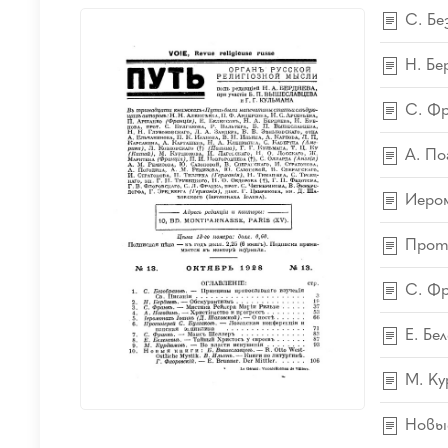
С. Бе
Н. Бе
С. Фр
А. По
Иером
Прото
С. Фр
Е. Бе
М. Ку
Новые