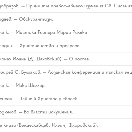
зобразов. — Принципы православнаго изучения Св. Писания
рдяев. — Обскурантизм.
анк. — Мистика Рейнера Марии Рильке
годин. — Христианство и прогресс.
онах Иоанн (Д. Шаховский). — О посте.
ирей С. Булгаков. — Лозанская конференция и папская энц
анк. — Макс Шеллер.
ленсон. — Тайный Христос у евреев.
рдюмов. — Во власти искушения.
 книги (Вышеславцев; Ильин; Флоровский).