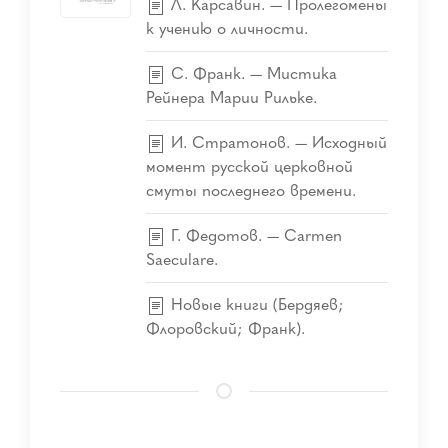
Л. Карсавин. — Пролегомены
к учению о личности.
С. Франк. — Мистика
Рейнера Марии Рильке.
И. Стратонов. — Исходный
момент русской церковной
смуты последнего времени.
Г. Федотов. — Carmen
Saeculare.
Новые книги (Бердяев;
Флоровский; Франк).