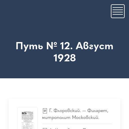
Премини
към
основното
съдържание
Путь № 12. Август
1928
Г. Флоровский. — Филарет,
митрополит Московский.