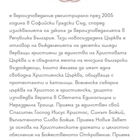
е вероизповедание регистрирано през 2005
година в Софийски Градски Съд, според
изискванията на закона за вероизповеданията в
Република България. Тази новосъздадена Църква е
отговор на въжделенията на десетки хиляди
вярващи християни за единство на Христовата
Църква и е сбъдната мечта на мнозина български
възрожденци, които желаеха да имат една
свободна Християнска Църква, общуваща с
протестанти и католици. Вселенска съборна
църква на Христос е християнска, защото
изповядва вярата в Светата Единосъщна и
Неразделна Троица. Приема за единствен свой
Спасител Господ Иисус Христос, Синът Божий,
Въплътеното Слово Божие. Приема Новия Завет
за основа на Християнските догмати и цялостно
обяснение на Божественото Откровение. Приема