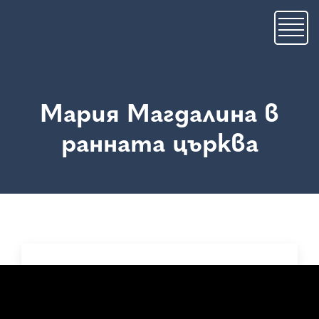
Премини
към
основното
съдържание
Мария Магдалина в
ранната църква