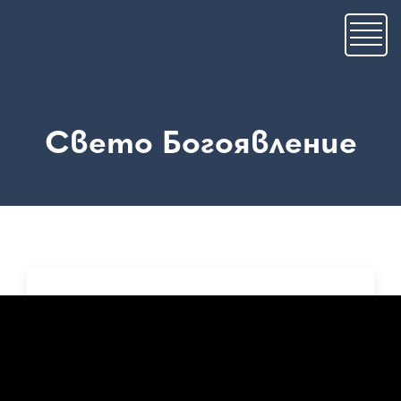
Премини
към
основното
съдържание
Свето Богоявление