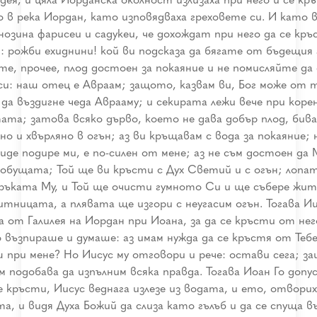
о в река Иордан, като изповядваха греховете си. И като 
нозина фарисеи и садукеи, че дохождат при него да се кр
м: рожби ехиднини! кой ви подсказа да бягате от бъдещия 
е, прочее, плод достоен за покаяние и не помисляйте да
 си: наш отец е Авраам; защото, казвам ви, Бог може от 
 да въздигне чеда Аврааму; и секирата лежи вече при коре
ата; затова всяко дърво, което не дава добър плод, бива
о и хвърляно в огън; аз ви кръщавам с вода за покаяние; 
иде подире ми, е по-силен от мене; аз не съм достоен да 
 обущата; Той ще ви кръсти с Дух Светий и с огън; лопа
 ръката Му, и Той ще очисти гумното Си и ще събере жи
итницата, а плявата ще изгори с неугасим огън. Тогава И
а от Галилея на Иордан при Иоана, за да се кръсти от нег
о възпираше и думаше: аз имам нужда да се кръстя от Тебе
ш при мене? Но Иисус му отговори и рече: остави сега; з
 подобава да изпълним всяка правда. Тогава Иоан Го допус
е кръсти, Иисус веднага излезе из водата, и ето, отворих
а, и видя Духа Божий да слиза като гълъб и да се спуща в