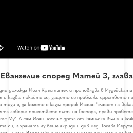
Евангелие според Матей 3, глава
 дни дохожда Иоан Кръстител и проповядва в Иудейската
я и казва: покайте се, защото се приближи царството не
 този е, за когото е казал пророк Исаия: "гласът на вика
ята говори: пригответе пътя на Господа, прави правете
те Му". А сам Иоан носеше дреха от камилска вълна и кож
та си; а храната му беше акриди и див мед. Тогава Иеруса
дея, и цяла Иорданска околност излизаха при него и се кр