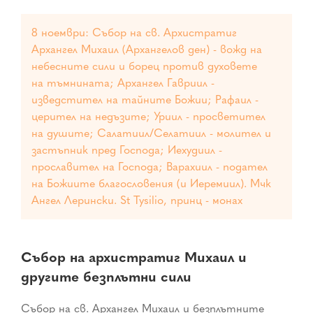
8 ноември: Събор на св. Архистратиг
Архангел Михаил (Архангелов ден) - вожд на
небесните сили и борец против духовете
на тъмнината; Архангел Гавриил -
изведстител на тайните Божии; Рафаил -
церител на недъзите; Уриил - просветител
на душите; Салатиил/Селатиил - молител и
застъпник пред Господа; Иехудиил -
прославител на Господа; Варахиил - подател
на Божиите благословения (и Иеремиил). Мчк
Ангел Лерински. St Tysilio, принц - монах
Събор на архистратиг Михаил и
другите безплътни сили
Събор на св. Архангел Михаил и безплътните