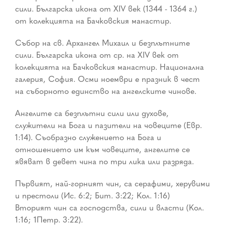
сили. Българска икона от XIV век (1344 - 1364 г.)
от колекцията на Бачковския манастир.
Събор на св. Архангел Михаил и безплътните
сили. Българска икона от ср. на XIV век от
колекцията на Бачковския манастир. Национална
галерия, София. Осми ноември е празник в чест
на съборното единство на ангелските чинове.
Ангелите са безплътни сили или духове,
служители на Бога и пазители на човеците (Евр.
1:14). Съобразно служението на Бога и
отношението им към човеците, ангелите се
явяват в девет чина по три лика или разряда.
Първият, най-горният чин, са серафими, херувими
и престоли (Ис. 6:2; Бит. 3:22; Кол. 1:16)
Вторият чин са господства, сили и власти (Кол.
1:16; 1Петр. 3:22).