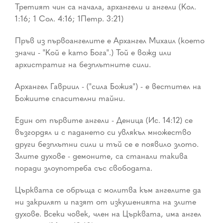
Третият чин са начала, архангели и ангели (Кол.
1:16; 1 Сол. 4:16; 1Петр. 3:21)
Пръв из първоангелите е Архангел Михаил (което
значи - "Кой е като Бога".) Той е вожд или
архистратиг на безплътните сили.
Архангел Гавриил - ("сила Божия") - е вестител на
Божиите спасителни тайни.
Един от първите ангели - Деница (Ис. 14:12) се
възгордял и с падането си увлякъл множество
други безплътни сили и тъй се е появило злото.
Злите духове - демоните, са станали такива
поради злоупотреба със свободата.
Църквата се обръща с молитва към ангелите да
ни закрилят и пазят от изкушенията на злите
духове. Всеки човек, член на Църквата, има ангел