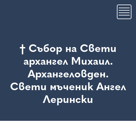
Премини
към
основното
съдържание
† Събор на Свети
архангел Михаил.
Архангеловден.
Свети мъченик Ангел
Лерински