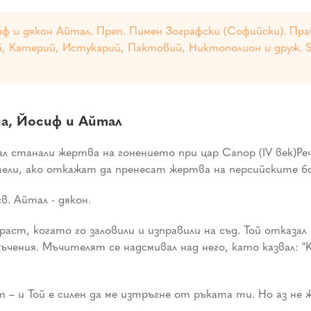
 и дякон Айтал. Преп. Пимен Зографски (Софийски). Прав.
й, Катерий, Истукарий, Пактовий, Никтополион и друж. St
а, Йосиф и Айтал
станали жертва на гонението при цар Сапор (IV век)Речн
ели, ако откажат да пренесат жертва на персийските б
в. Айтал - дякон.
раст, когато го заловили и изправили на съд. Той отказал
ъчения. Мъчителят се надсмивал над него, като казвал: "
 – и Той е силен да ме изтръгне от ръката ти. Но аз не ж