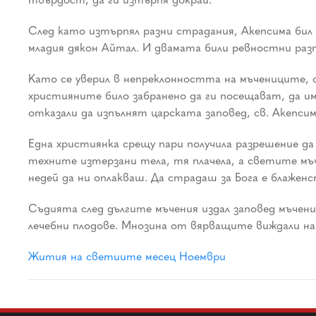
След като изтърпял разни страдания, Акепсима бил 
младия дякон Айтал. И двамата били ревностни ра
Като се уверил в непреклонността на мъчениците, с
християните било забранено да ги посещават, да им
отказали да изпълнят царската заповед, св. Акепсим
Една християнка срещу пари получила разрешение да 
техните изтерзани тела, тя плачела, а светите мъче
недей да ни оплакваш. Да страдаш за Бога е блаженс
Съдията след дългите мъчения издал заповед мъчен
лечебни плодове. Мнозина от вярващите виждали на
Жития на светиите месец Ноември