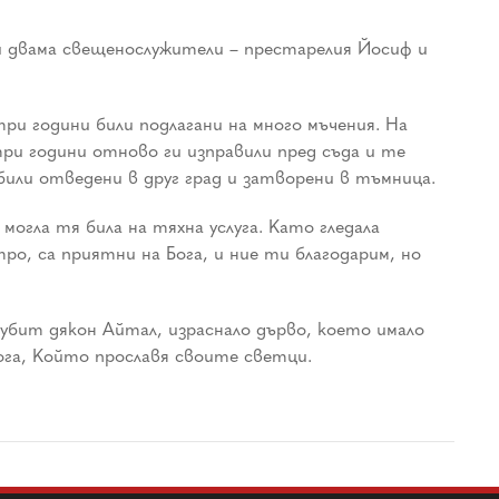
ги двама свещенослужители – престарелия Йосиф и
ри години били подлагани на много мъчения. На
три години отново ги изправили пред съда и те
били отведени в друг град и затворени в тъмница.
огла тя била на тяхна услуга. Като гледала
ро, са приятни на Бога, и ние ти благодарим, но
убит дякон Айтал, израснало дърво, което имало
ога, Който прославя своите светци.