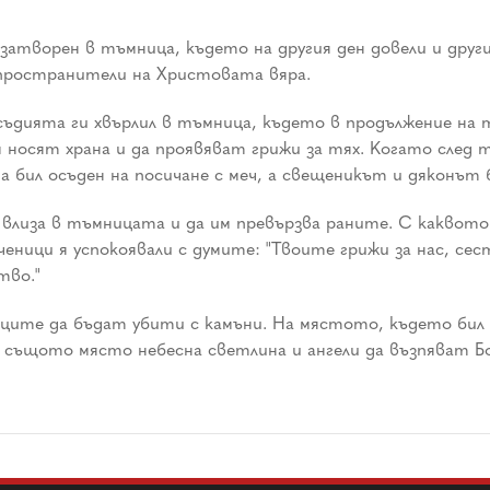
затворен в тъмница, където на другия ден довели и дру
зпространители на Христовата вяра.
ъдията ги хвърлил в тъмница, където в продължение на т
 носят храна и да проявяват грижи за тях. Когато след 
а бил осъден на посичане с меч, а свещеникът и дяконът 
влиза в тъмницата и да им превързва раните. С каквото м
ници я успокоявали с думите: "Твоите грижи за нас, сест
тво."
иците да бъдат убити с камъни. На мястото, където бил 
 същото място небесна светлина и ангели да възпяват Б