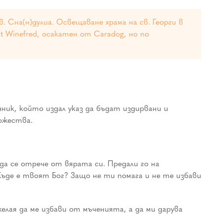
 Сна(н)дулиа. Освещаване храма на св. Георги в
 Winefred, осакатен от Caradog, но по
ик, който издал указ да бъдат издирвани и
ожества.
 да се отрече от вярата си. Предали го на
Къде е твоят Бог? Защо не ти помага и не те избави
елая да ме избави от мъченията, а да ми дарува