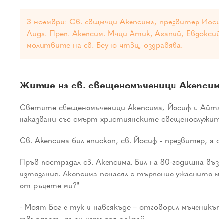
3 ноември: Св. свщмчци Акепсима, презвитер Иосиф
Лида. Преп. Акепсим. Мчци Атик, Агапий, Евдокси
молитвите на св. Беуно чтвц, оздравява.
Житие на св. свещеномъченици Акепсим
Светите свещеномъченици Акепсима, Йосиф и Айтал 
наказвани със смърт християнските свещенослужит
Св. Акепсима бил епископ, св. Йосиф - презвитер, а с
Пръв пострадал св. Акепсима. Бил на 80-годишна въз
изтезания. Акепсима понасял с търпение ужасните м
от ръцете ми?"
- Моят Бог е тук и навсякъде – отговорил мъченикът
твърдост, да ги изтърпя докрай.