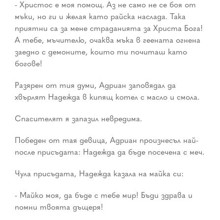
- Христос е моя помощ. Аз не само не се боя от
мъки, но ги и желая като райска наслада. Така
приятни са за мене страданията за Христа Бога!
А тебе, мъчителю, очаква мъка в геената огнена
заедно с демоните, които ти почиташ като
богове!
Разярен от тия думи, Адриан заповядал да
хвърлят Надежда в кипящ котел с масло и смола.
Спасителят я запазил невредима.
Победен от тая девица, Адриан произнесъл най-
после присъдата: Надежда да бъде посечена с меч.
Чула присъдата, Надежда казала на майка си:
- Майко моя, да бъде с тебе мир! Бъди здрава и
помни твоята дъщеря!