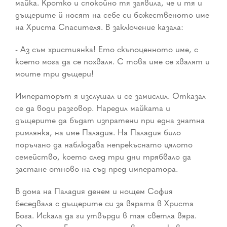
майка. Кротко и спокойно тя заявила, че и тя и
дъщерите й носят на себе си божественото име
на Христа Спасителя. В заключение казала:
- Аз съм християнка! Ето скъпоценното име, с
което мога да се похваля. С това име се хвалят и
моите три дъщери!
Императорът я изслушал и се замислил. Отказал
се да води разговор. Наредил майката и
дъщерите да бъдат изпратени при една знатна
римлянка, на име Паладия. На Паладия било
поръчано да наблюдава непрекъснато цялото
семейство, което след три дни трябвало да
застане отново на съд пред императора.
В дома на Паладия денем и нощем София
беседвала с дъщерите си за вярата в Христа
Бога. Искала да ги утвърди в тая светла вяра.