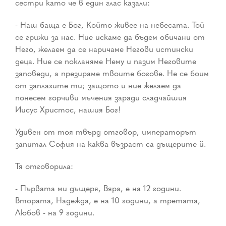
сестри като че в един глас казали:
- Наш баща е Бог, Който живее на небесата. Той
се грижи за нас. Ние искаме да бъдем обичани от
Него, желаем да се наричаме Негови истински
деца. Ние се покланяме Нему и пазим Неговите
заповеди, а презираме твоите богове. Не се боим
от заплахите ти; защото и ние желаем да
понесем горчиви мъчения заради сладчайшия
Иисус Христос, нашия Бог!
Удивен от тоя твърд отговор, императорът
запитал София на каква възраст са дъщерите й.
Тя отговорила:
- Първата ми дъщеря, Вяра, е на 12 години.
Втората, Надежда, е на 10 години, а третата,
Любов - на 9 години.