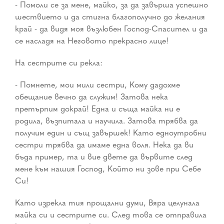
- Помоли се за мене, майко, за да завърша успешно
шествието и да стигна благополучно до желания
край - да видя моя възлюбен Господ-Спасител и да
се насладя на Неговото прекрасно лице!
На сестрите си рекла:
- Помнете, мои мили сестри, Кому дадохме
обещание вечно да служим! Затова нека
претърпим докрай! Една и съща майка ни е
родила, възпитала и научила. Затова трябва да
получим един и същ завършек! Като едноутробни
сестри трябва да имаме една воля. Нека да ви
бъда пример, та и вие двете да вървите след
мене към нашия Господ, Който ни зове при Себе
Си!
Като изрекла тия прощални думи, Вяра целунала
майка си и сестрите си. След това се отправила