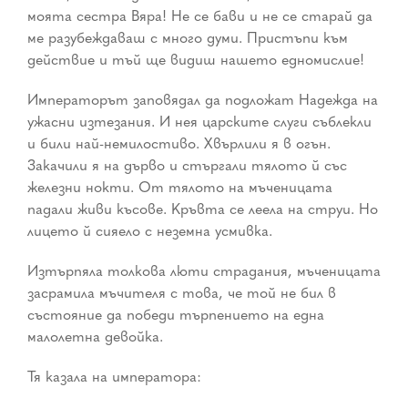
моята сестра Вяра! Не се бави и не се старай да
ме разубеждаваш с много думи. Пристъпи към
действие и тъй ще видиш нашето едномислие!
Императорът заповядал да подложат Надежда на
ужасни изтезания. И нея царските слуги съблекли
и били най-немилостиво. Хвърлили я в огън.
Закачили я на дърво и стъргали тялото й със
железни нокти. От тялото на мъченицата
падали живи късове. Кръвта се леела на струи. Но
лицето й сияело с неземна усмивка.
Изтърпяла толкова люти страдания, мъченицата
засрамила мъчителя с това, че той не бил в
състояние да победи търпението на една
малолетна девойка.
Тя казала на императора: