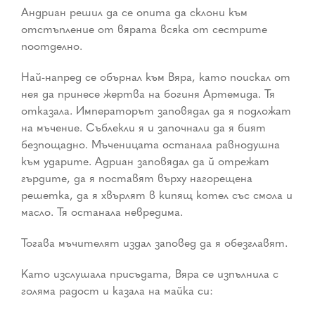
Андриан решил да се опита да склони към
отстъпление от вярата всяка от сестрите
поотделно.
Най-напред се обърнал към Вяра, като поискал от
нея да принесе жертва на богиня Артемида. Тя
отказала. Императорът заповядал да я подложат
на мъчение. Съблекли я и започнали да я бият
безпощадно. Мъченицата останала равнодушна
към ударите. Адриан заповядал да й отрежат
гърдите, да я поставят върху нагорещена
решетка, да я хвърлят в кипящ котел със смола и
масло. Тя останала невредима.
Тогава мъчителят издал заповед да я обезглавят.
Като изслушала присъдата, Вяра се изпълнила с
голяма радост и казала на майка си: