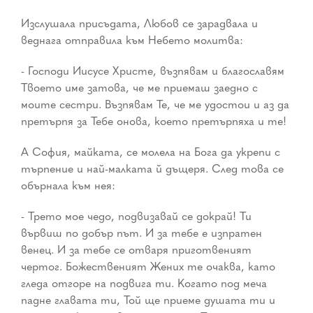
Изслушала присъдата, Любов се зарадвала и
веднага отправила към Небето молитва:
- Господи Иисусе Христе, възпявам и благославям
Твоето име затова, че ме приемаш заедно с
моите сестри. Възпявам Те, че ме удостои и аз да
претърпя за Тебе онова, което претърпяха и те!
А София, майката, се молела на Бога да укрепи с
търпение и най-малката й дъщеря. След това се
обърнала към нея:
- Трето мое чедо, подвизавай се докрай! Ти
вървиш по добър път. И за тебе е изпратен
венец. И за тебе се отваря приготвеният
чертог. Божественият Жених те очаква, като
гледа отгоре на подвига ти. Когато под меча
падне главата ти, Той ще приеме душата ти и