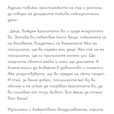
Адриан повикал християнките на съд и започнал
да говори на дъщерите такива съблазнителни
думи:
- Деца, виждам красотата ви и щадя младостта
ви. Затова ви съветвам като баща: поклонете се
на боговете, владетели на вселената! Ако ме
послушате, ще ви нарека мои деца. Ако пък не ме
послушате, ще си причините голямо зло. Ще
огорчите своята майка и сами ще загинете. А
бихте могли да живеете в доволство и почести.
Ако упорствувате, ще ви предам на люта смърт.
И тъй, за ваше добро, послушайте ме! Аз ви
обичам и не искам да погубвам красотата ви, да
ви лишавам от този живот. Бих желал да стана
ваш баща!
Изпълнени с божествено въодушевление, трите