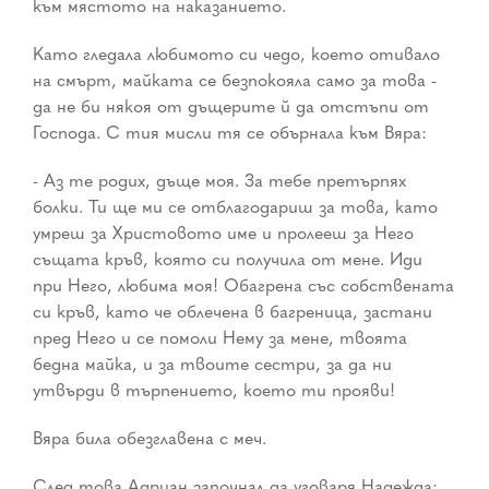
към мястото на наказанието.
Като гледала любимото си чедо, което отивало
на смърт, майката се безпокояла само за това -
да не би някоя от дъщерите й да отстъпи от
Господа. С тия мисли тя се обърнала към Вяра:
- Аз те родих, дъще моя. За тебе претърпях
болки. Ти ще ми се отблагодариш за това, като
умреш за Христовото име и пролееш за Него
същата кръв, която си получила от мене. Иди
при Него, любима моя! Обагрена със собствената
си кръв, като че облечена в багреница, застани
пред Него и се помоли Нему за мене, твоята
бедна майка, и за твоите сестри, за да ни
утвърди в търпението, което ти прояви!
Вяра била обезглавена с меч.
След това Адриан започнал да уговаря Надежда: