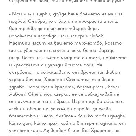
Озарена от Бога, тя ги поучавала с такива думи:
- Мои мили щерки, дойде вече времето на нашия
подвиг! Съобразно с вашите прекрасни имена,
вие трябва да покажете твърда вяра,
непоклатна надежда, нелицемерна любов.
Настъпи часът на вашето тържество, когато
ще се увенчаете с мъченически венец. Заради
тази вест не жалете младите си тела, не жалете
и красотата си заради Христа Бога. Не
скърбете, че се лишавате от временния живот
заради вечния, Христос Спасителят е вечно
здраве, неописуема красота, безсмъртен, вечен
живот! Скъпи мои щерки, не се съблазнявайте
от изкушенията на врага. Царят ще ви обсипе с
ласки и обещания за големи дарове, за слава,
богатство и чест. Знайте - всичко това изчезва
като дим, като прах, който вятърът измита от
земното лице. Аз вярвам в моя Бог Христос, че