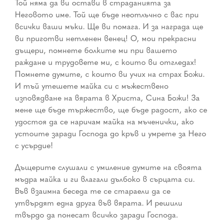
Той няма да ви остави в страданията за
Неговото име. Той ще бъде неотлъчно с вас при
всички ваши мъки. Ще ви помага. И за награда ще
ви приготви нетленен венец! О, мои прекрасни
дъщери, помнете болките ми при вашето
раждане и трудовете ми, с които ви отгледах!
Помнете думите, с които ви учих на страх Божи.
И тъй утешете майка си с мъжествено
изповядване на вярата в Христа, Сина Божи! За
мене ще бъде тържество, ще бъде радост, ако се
удостоя да се наричам майка на мъченички, ако
устоите заради Господа до кръв и умрете за Него
с усърдие!
Дъщерите слушали с умиление думите на своята
мъдра майка и ги влагали дълбоко в сърцата си.
Във взаимна беседа те се стараели да се
утвърдят една друга във вярата. И решили
твърдо да понесат всичко заради Господа.