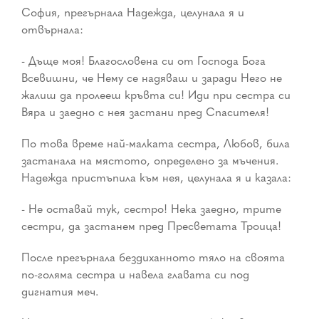
София, прегърнала Надежда, целунала я и
отвърнала:
- Дъще моя! Благословена си от Господа Бога
Всевишни, че Нему се надяваш и заради Него не
жалиш да пролееш кръвта си! Иди при сестра си
Вяра и заедно с нея застани пред Спасителя!
По това време най-малката сестра, Любов, била
застанала на мястото, определено за мъчения.
Надежда пристъпила към нея, целунала я и казала:
- Не оставай тук, сестро! Нека заедно, трите
сестри, да застанем пред Пресветата Троица!
После прегърнала бездиханното тяло на своята
по-голяма сестра и навела главата си под
дигнатия меч.