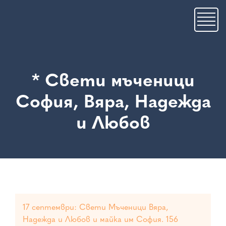
Премини
към
основното
съдържание
* Свети мъченици
София, Вяра, Надежда
и Любов
17 септември: Свети Мъченици Вяра,
Надежда и Любов и майка им София. 156