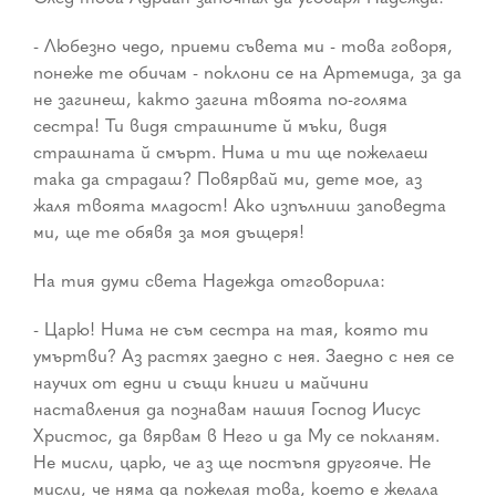
- Любезно чедо, приеми съвета ми - това говоря,
понеже те обичам - поклони се на Артемида, за да
не загинеш, както загина твоята по-голяма
сестра! Ти видя страшните й мъки, видя
страшната й смърт. Нима и ти ще пожелаеш
така да страдаш? Повярвай ми, дете мое, аз
жаля твоята младост! Ако изпълниш заповедта
ми, ще те обявя за моя дъщеря!
На тия думи света Надежда отговорила:
- Царю! Нима не съм сестра на тая, която ти
умъртви? Аз растях заедно с нея. Заедно с нея се
научих от едни и същи книги и майчини
наставления да познавам нашия Господ Иисус
Христос, да вярвам в Него и да Му се покланям.
Не мисли, царю, че аз ще постъпя другояче. Не
мисли, че няма да пожелая това, което е желала