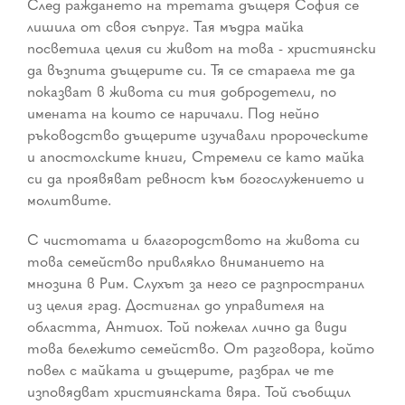
След раждането на третата дъщеря София се
лишила от своя съпруг. Тая мъдра майка
посветила целия си живот на това - християнски
да възпита дъщерите си. Тя се стараела те да
показват в живота си тия добродетели, по
имената на които се наричали. Под нейно
ръководство дъщерите изучавали пророческите
и апостолските книги, Стремели се като майка
си да проявяват ревност към богослужението и
молитвите.
С чистотата и благородството на живота си
това семейство привлякло вниманието на
мнозина в Рим. Слухът за него се разпространил
из целия град. Достигнал до управителя на
областта, Антиох. Той пожелал лично да види
това бележито семейство. От разговора, който
повел с майката и дъщерите, разбрал че те
изповядват християнската вяра. Той съобщил