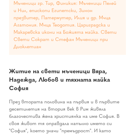
Мъченици гр. Тир, Финикия: Мъченици Пелей
и Нил, епископи Египетски, Зинон
презвитер, Патермутер, Илия и др. Мчца
Агатония. Мчца Теодотия. Цариградска и
Макаревска икони на Божията майка. Свети
Свети Сократ и Стефан Мъченици при
Диоклетиан
Житие на свети мъченици Вяра,
Надежда, Любов и тяхната майка
София
През втората половина на първия и в първите
десетилетия на втория век в Рим живяла
благочестива жена християнка на име София. В
своя живот тя оправдала напълно името си
"София", което значи "премъдрост". И като