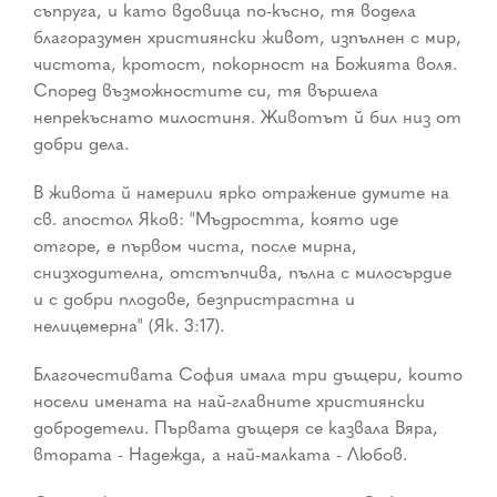
съпруга, и като вдовица по-късно, тя водела
благоразумен християнски живот, изпълнен с мир,
чистота, кротост, покорност на Божията воля.
Според възможностите си, тя вършела
непрекъснато милостиня. Животът й бил низ от
добри дела.
В живота й намерили ярко отражение думите на
св. апостол Яков: "Мъдростта, която иде
отгоре, е първом чиста, после мирна,
снизходителна, отстъпчива, пълна с милосърдие
и с добри плодове, безпристрастна и
нелицемерна" (Як. 3:17).
Благочестивата София имала три дъщери, които
носели имената на най-главните християнски
добродетели. Първата дъщеря се казвала Вяра,
втората - Надежда, а най-малката - Любов.