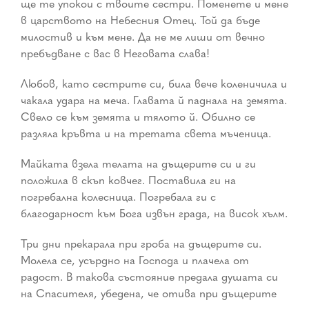
ще те упокои с твоите сестри. Поменете и мене
в царството на Небесния Отец. Той да бъде
милостив и към мене. Да не ме лиши от вечно
пребъдване с вас в Неговата слава!
Любов, като сестрите си, била вече коленичила и
чакала удара на меча. Главата й паднала на земята.
Свело се към земята и тялото й. Обилно се
разляла кръвта и на третата света мъченица.
Майката взела телата на дъщерите си и ги
положила в скъп ковчег. Поставила ги на
погребална колесница. Погребала ги с
благодарност към Бога извън града, на висок хълм.
Три дни прекарала при гроба на дъщерите си.
Молела се, усърдно на Господа и плачела от
радост. В такова състояние предала душата си
на Спасителя, убедена, че отива при дъщерите