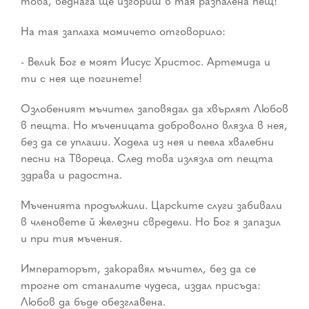
това, веднага ще изгориш в тая разпалена пещ!
На тая заплаха момичето отговорило:
- Велик Бог е моят Иисус Христос. Артемида и
ти с нея ще погинете!
Озлобеният мъчител заповядал да хвърлят Любов
в пещта. Но мъченицата доброволно влязла в нея,
без да се уплаши. Ходела из нея и пеела хвалебни
песни на Твореца. След това излязла от пещта
здрава и радостна.
Мъченията продължили. Царските слуги забивали
в членовете й железни свредели. Но Бог я запазил
и при тия мъчения.
Императорът, закоравял мъчител, без да се
трогне от станалите чудеса, издал присъда:
Любов да бъде обезглавена.