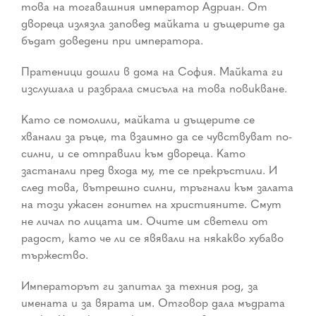
това на тогавашния император Адриан. От
двореца излязла заповед майката и дъщерите да
бъдат доведени при императора.
Пратеници дошли в дома на София. Майката ги
изслушала и разбрала смисъла на това повикване.
Като се помолили, майката и дъщерите се
хванали за ръце, та взаимно да се чувствуват по-
силни, и се отправили към двореца. Като
застанали пред входа му, те се прекръстили. И
след това, вътрешно силни, тръгнали към залата
на този ужасен гонител на християните. Смут
не личал по лицата им. Очите им светели от
радост, като че ли се явявали на някакво хубаво
тържество.
Императорът ги запитал за техния род, за
имената и за вярата им. Отговор дала мъдрата