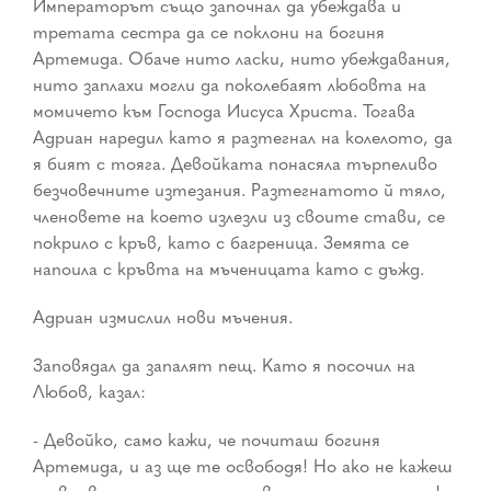
Императорът също започнал да убеждава и
третата сестра да се поклони на богиня
Артемида. Обаче нито ласки, нито убеждавания,
нито заплахи могли да поколебаят любовта на
момичето към Господа Иисуса Христа. Тогава
Адриан наредил като я разтегнал на колелото, да
я бият с тояга. Девойката понасяла търпеливо
безчовечните изтезания. Разтегнатото й тяло,
членовете на което излезли из своите стави, се
покрило с кръв, като с багреница. Земята се
напоила с кръвта на мъченицата като с дъжд.
Адриан измислил нови мъчения.
Заповядал да запалят пещ. Като я посочил на
Любов, казал:
- Девойко, само кажи, че почиташ богиня
Артемида, и аз ще те освободя! Но ако не кажеш