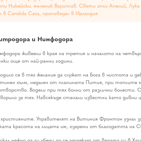
и Никейски. мъченик Варипсав. Свети апли Апелий, Лука 
н в Candida Casa, проповядал в Ирландия
итродора и Нимфодора
одора живеели в края на третия и началото на четвърт
янки още от най-ранни години.
дило се в тях желание да служат на Бога в чистота и де
тинен хълм, недалеч от планината Пития, при топлите м
дотворство. Водели при тях болни от различни болести. С
оворило за тях. Навсякъде станали известни като дивни
християните. Управителят на Витиния Фронтон узнал за с
ката красота на лицата им, озарени от благодатта на С
скал нежно да ги убеди да се отрекат от вярата си в Хри