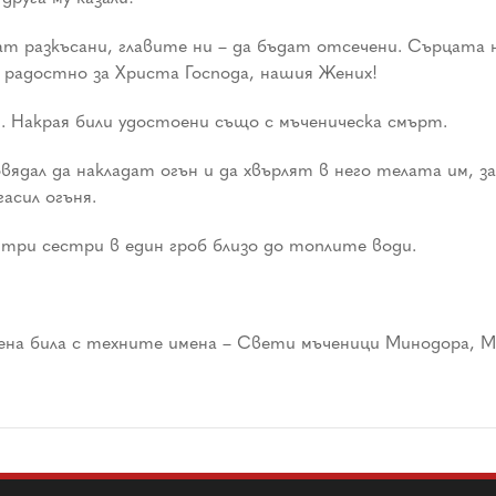
ат разкъсани, главите ни – да бъдат отсечени. Сърцата 
м радостно за Христа Господа, нашия Жених!
 Накрая били удостоени също с мъченическа смърт.
дал да накладат огън и да хвърлят в него телата им, за
гасил огъня.
три сестри в един гроб близо до топлите води.
ечена била с техните имена – Свети мъченици Минодора,