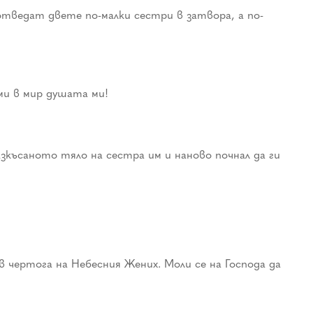
 отведат двете по-малки сестри в затвора, а по-
еми в мир душата ми!
зкъсаното тяло на сестра им и наново почнал да ги
 в чертога на Небесния Жених. Моли се на Господа да