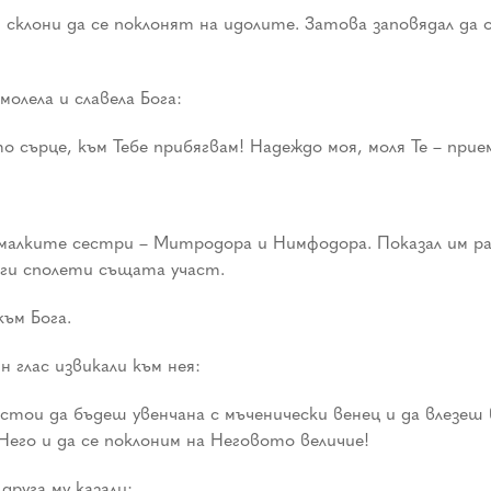
и склони да се поклонят на идолите. Затова заповядал да
олела и славела Бога:
о сърце, към Тебе прибягвам! Надеждо моя, моля Те – при
малките сестри – Митродора и Нимфодора. Показал им ра
 ги сполети същата участ.
ъм Бога.
 глас извикали към нея:
достои да бъдеш увенчана с мъченически венец и да влезеш
Него и да се поклоним на Неговото величие!
друга му казали: