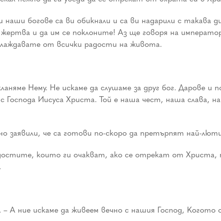
чки наши богове са ви обикнали и са ви надарили с такава 
 жертва и да им се поклоните! Аз ще говоря на император
аслаждавате от всички радости на живота.
окланяме Нему. Не искаме да слушаме за друг бог. Дарове и 
 с Господа Иисуса Христа. Той е наша чест, наша слава,
но заявили, че са готови по-скоро да претърпят най-лют
достите, които ги очакват, ако се отрекат от Христа, т
.
 – А ние искаме да живеем вечно с нашия Господ, Когото 