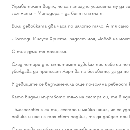
Управителят видял, че са напразни усилията му да г
голямата – Минодора – да бият и мъчат.
Били девойката два часа по цялото тяло. А тя само м
- Господи Иисусе Христе, радост моя, любов на моет
С тия думи тя починала.
След четири дни мъчителят извикал при себе си по-
убеждава да принесат жертва на боговете, за да не
У девиците се възпламенила още по-голяма ревност к
Като видели мъртвото тяло на сестра си, те в един
- Благословена си ти, сестро и майко наша, че се у
повика и нас на тоя свет подвиг, та да дойдем при 
След това се обърнали към управителя и една подир 