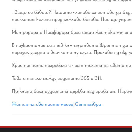
- Защо се бавиш? Нашите членове са готови да бъд
преклоним колене пред лъжливи богове. Ние ще умре
Митродора и Нимфодора били също жестоко мъчени.
В неукротимия си гняв към мъртвите Фронтон заповя
поразил заедно с всичките му слуги. Проливен дъжд у
Християните погребали с чест телата на светите 
Това станало между годините 305 и 311.
По-късно била издигната църква над гроба им. Нар
Жития на светиите месец Септември
Main