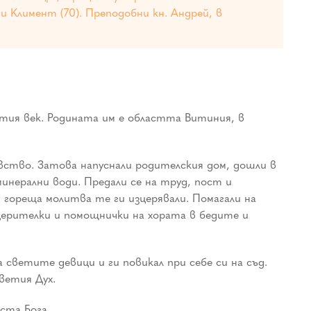
и Климент (70). Преподобни кн. Андрей, в
ия век. Родината им е областта Витиния, в
вство. Затова напуснали родителския дом, дошли в
инерални води. Предали се на труд, пост и
 гореща молитва те ги изцерявали. Помагали на
 церителки и помощнички на хората в бедите и
ветите девици и ги повикал при себе си на съд.
ветия Дух.
ста Бога.