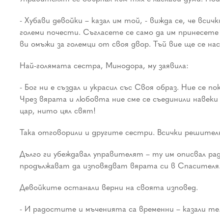
- Хубави девойки – казал им той, - вижда се, че вси
големи почести. Съгласете се само да им принесете
ви омъжи за големци от своя двор. Тъй вие ще се н
Най-голямата сестра, Минодора, му заявила:
- Бог ни е създал и украсил със Своя образ. Ние се п
Чрез вярата и любовта ние сме се съединили навеки
цар, нито цял свят!
Така отговорили и другите сестри. Всички решител
Дълго ги убеждавал управителят – ту им описвал ра
продължават да изповядват вярата си в Спасителя
Девойките останали верни на своята изповед.
- И радостите и мъченията са временни – казали те.