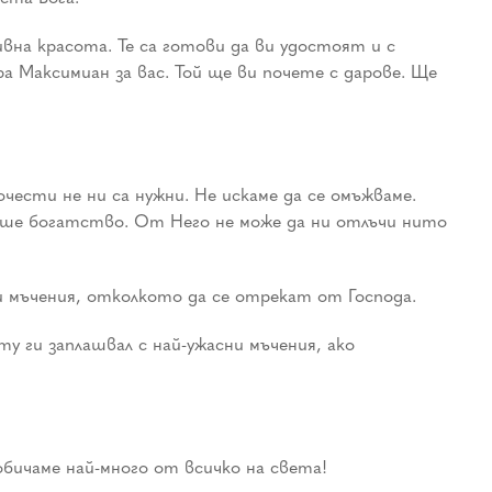
дивна красота. Те са готови да ви удостоят и с
а Максимиан за вас. Той ще ви почете с дарове. Ще
почести не ни са нужни. Не искаме да се омъжваме.
 наше богатство. От Него не може да ни отлъчи нито
и мъчения, отколкото да се отрекат от Господа.
у ги заплашвал с най-ужасни мъчения, ако
обичаме най-много от всичко на света!