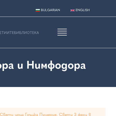
BULGARIAN
ENGLISH
ЕТИИТЕ
БИБЛИОТЕКА
ра и Нимфодора
Свети црца Гръцка Пулхерия. Свети 3 жени в