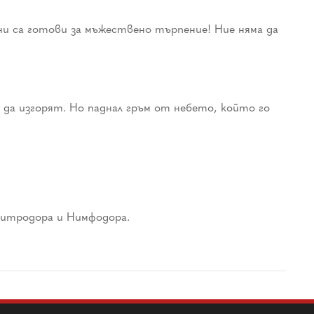
ни са готови за мъжествено търпение! Ние няма да
 да изгорят. Но паднал гръм от небето, който го
 Митродора и Нимфодора.