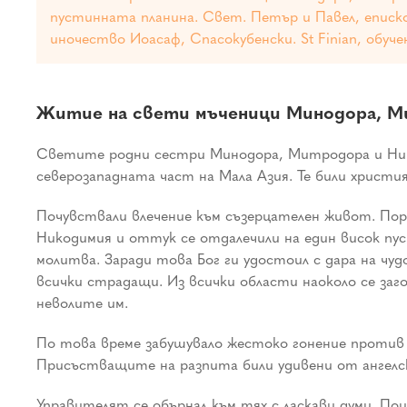
пустинната планина. Свет. Петър и Павел, епископ
иночество Иоасаф, Спасокубенски. St Finian, обуче
Житие на свети мъченици Минодора, М
Светите родни сестри Минодора, Митродора и Нимф
северозападната част на Мала Азия. Те били христи
Почувствали влечение към съзерцателен живот. Поро
Никодимия и оттук се отдалечили на един висок пус
молитва. Заради това Бог ги удостоил с дара на чу
всички страдащи. Из всички области наоколо се заг
неволите им.
По това време забушувало жестоко гонение против 
Присъстващите на разпита били удивени от ангелс
Управителят се обърнал към тях с ласкави думи. Пои