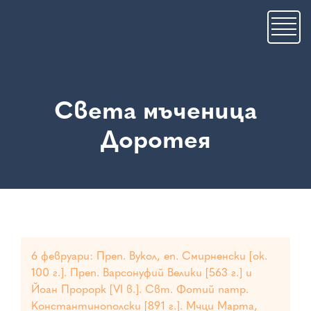
Премини
към
основното
съдържание
Света мъченица
Доротея
6 февруари: Преп. Вукол, еп. Смирненски [ок.
100 г.]. Преп. Варсонуфий Велики [563 г.] и
Йоан Пророрк [VI в.]. Свт. Фотий патр.
Константинополски [891 г.]. Мчци Марта,