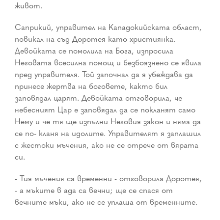
живот.
Саприкий, управител на Кападокийската област,
повикал на съд Доротея като християнка.
Девойката се помолила на Бога, изпросила
Неговата всесилна помощ и безбоязнено се явила
пред управителя. Той започнал да я убеждава да
принесе жертва на боговете, както бил
заповядал царят. Девойката отговорила, че
небесният Цар е заповядал да се покланят само
Нему и че тя ще изпълни Неговия закон и няма да
се по- кланя на идолите. Управителят я заплашил
с жестоки мъчения, ако не се отрече от вярата
си.
- Тия мъчения са временни - отговорила Доротея,
- а мъките в ада са вечни; ще се спася от
вечните мъки, ако не се уплаша от временните.