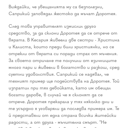
Виждайки, че увещанията му са безполезни,
Саприкий заповядал жестоко да мъчат Доротея.
След това управителят измислил друго
средство, за да склони Доротея да се отрече от
вярата. В Кесария живеели две сестри - Христина
и Калиста, които преди били християнки, но се
отрекли от вярата си поради страх от мъчения.
За своето отричане те получили от езичниците
много пари и живеели в богатство и разкош, сред
суетни удоволствия. Саприкий се надявал, че
техният пример ще подействува на Доротея. Той
изпратил при тях девойката, като им обещал
богати дарове, в случай че я склонят да се
отрече. Доротея прекарала у тях няколко дни и
те усърдно я уговаряли да последва примера им. Те
й представяли от една страна всички житейски
радости, а от друга - мъчителна смърт. "Не