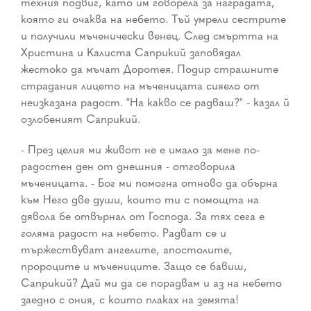
техния подвиг, като им говорела за наградата,
която ги очаква на небето. Тъй умрели сестрите
и получили мъченически венец. След смъртта на
Христина и Калиста Саприкий заповядал
жестоко да мъчат Доротея. Подир страшните
страдания лицето на мъченицата сияело от
неизказана радост. "На какво се радваш?" - казал й
озлобеният Саприкий.
- През целия ми живот не е имало за мене по-
радостен ден от днешния - отговорила
мъченицата. - Бог ми помогна отново да обърна
към Него две души, които ти с помощта на
дявола бе отвърнал от Господа. За тях сега е
голяма радост на небето. Радват се и
тържествуват ангелите, апостолите,
пророците и мъчениците. Защо се бавиш,
Саприкий? Дай ми да се порадвам и аз на небето
заедно с ония, с които плаках на земята!