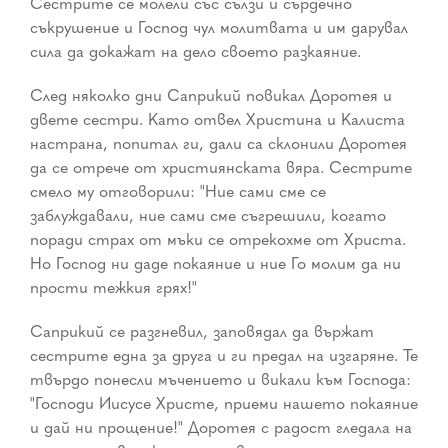
Сестрите се молели със сълзи и сърдечно
съкрушение и Господ чул молитвата и им дарувал
сила да докажат на дело своето разкаяние.
След няколко дни Саприкий повикал Доротея и
двете сестри. Като отвел Христина и Калиста
настрана, попитал ги, дали са склонили Доротея
да се отрече от християнската вяра. Сестрите
смело му отговорили: "Ние сами сме се
заблуждавали, ние сами сме съгрешили, когато
поради страх от мъки се отрекохме от Христа.
Но Господ ни даде покаяние и ние Го молим да ни
прости тежкия грях!"
Саприкий се разгневил, заповядал да вържат
сестрите една за друга и ги предал на изгаряне. Те
твърдо понесли мъчението и викали към Господа:
"Господи Иисусе Христе, приеми нашето покаяние
и дай ни прощение!" Доротея с радост гледала на