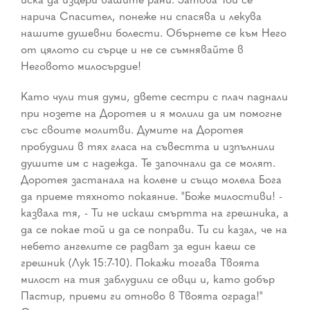
нарича Спасител, понеже ни спасява и лекува
нашите душевни болести. Обърнете се към Него
от цялото си сърце и не се съмнявайте в
Неговото милосърдие!
Като чули тия думи, двете сестри с плач паднали
при нозете на Доротея и я молили да им помогне
със своите молитви. Думите на Доротея
пробудили в тях гласа на съвестта и изпълнили
душите им с надежда. Те започнали да се молят.
Доротея застанала на колене и също молела Бога
да приеме тяхното покаяние. "Боже милостиви! -
казвала тя, - Ти не искаш смъртта на грешника, а
да се покае той и да се поправи. Ти си казал, че на
небето ангелите се радват за един каеш се
грешник (Лук 15:7-10). Покажи тогава Твоята
милост на тия заблудили се овци и, като добър
Пастир, приеми ги отново в Твоята ограда!"