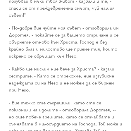
погубвай в мъки твоя живот - казвали й те, -
спаси се от преждевременна смърт, чуй нашия
съвет!"
- По-добре вие чуйте моя съвет - отговорила им
Доротея, - покайте се за вашето отричане и се
обърнете отново към Христа. Господ е без
крайно благ и милостиво ще приеме тия, които
искрено се обръщат към Него.
- Какво ще мислим ние вече за Христа? - казали
сестрите. - Като се отрекохме, ние изгубихме
надеждата си на Него и не можем да се върнем
при Него.
- Вие тежко сте съгрешили, като сте се
поклонили на идолите - отговорила Доротея, --
но още повече грешите, като се отчайвате и
съмнявате в милосърдието на Господа. Той може и
иска да изцери вашите рани. Затова Той се