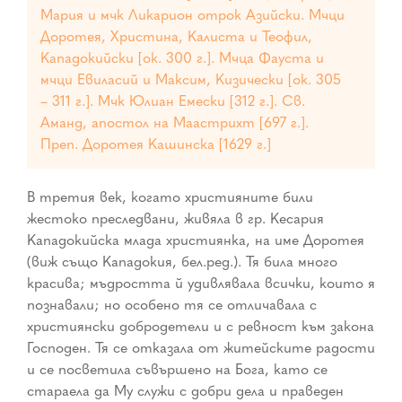
Мария и мчк Ликарион отрок Азийски. Мчци
Доротея, Христина, Калиста и Теофил,
Кападокийски [ок. 300 г.]. Мчца Фауста и
мчци Евиласий и Максим, Кизически [ок. 305
– 311 г.]. Мчк Юлиан Емески [312 г.]. Св.
Аманд, апостол на Маастрихт [697 г.].
Преп. Доротея Кашинска [1629 г.]
В третия век, когато християните били
жестоко преследвани, живяла в гр. Кесария
Кападокийска млада християнка, на име Доротея
(виж също Кападокия, бел.ред.). Тя била много
красива; мъдростта й удивлявала всички, които я
познавали; но особено тя се отличавала с
християнски добродетели и с ревност към закона
Господен. Тя се отказала от житейските радости
и се посветила съвършено на Бога, като се
стараела да Му служи с добри дела и праведен