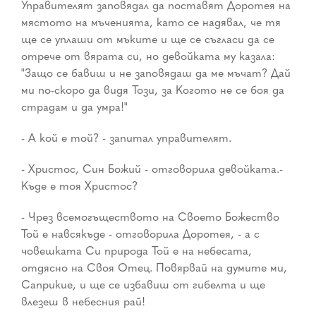
Управителят заповядал да поставят Доротея на
мястото на мъченията, като се надявал, че тя
ще се уплаши от мъките и ще се съгласи да се
отрече от вярата си, но девойката му казала:
"Защо се бавиш и не заповядаш да ме мъчат? Дай
ми по-скоро да видя Този, за Когото не се боя да
страдам и да умра!"
- А кой е той? - запитал управителят.
- Христос, Син Божий - отговорила девойката.-
Къде е тоя Христос?
- Чрез всемогъществото на Своето Божество
Той е навсякъде - отговорила Доротея, - а с
човешката Си природа Той е на небесата,
отдясно на Своя Отец. Повярвай на думите ми,
Саприкие, и ще се избавиш от гибелта и ще
влезеш в небесния рай!