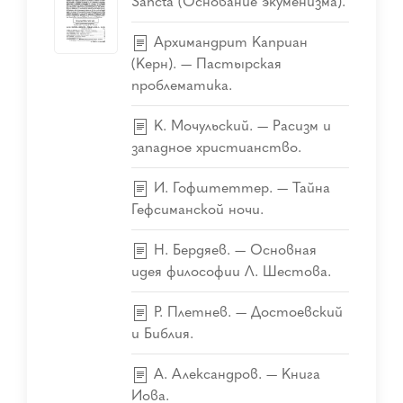
Sancta (Основание экуменизма).
Архимандрит Каприан
(Керн). — Пастырская
проблематика.
К. Мочульский. — Расизм и
западное христианство.
И. Гофштеттер. — Тайна
Гефсиманской ночи.
Н. Бердяев. — Основная
идея философии Л. Шестова.
Р. Плетнев. — Достоевский
и Библия.
А. Александров. — Книга
Иова.