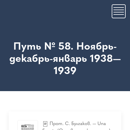
Премини
към
основното
съдържание
Путь № 58. Ноябрь-
декабрь-январь 1938—
1939
Прот. С. Булгаков. — Una