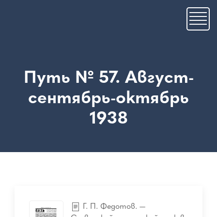
Премини
към
основното
съдържание
Путь № 57. Август-
сентябрь-октябрь
1938
Г. П. Федотов. —