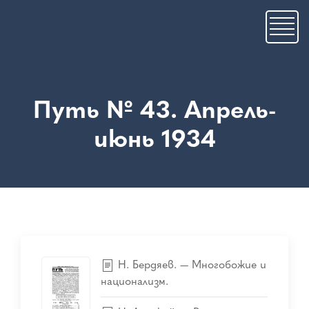
Премини
към
основното
съдържание
Путь № 43. Апрель-
июнь 1934
Н. Бердяев. — Многобожие и
национализм.