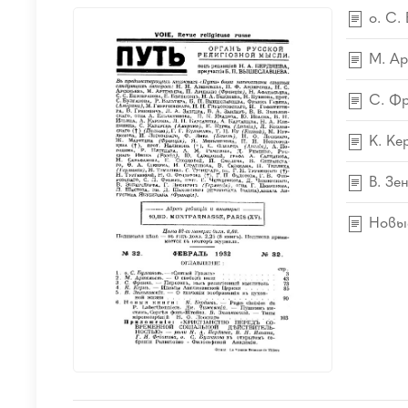
о. С. 
М. Ар
С. Фр
К. Ке
В. Зе
Новые