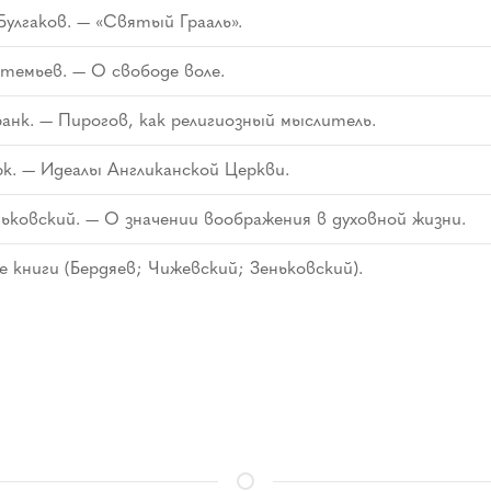
Булгаков. — «Святый Грааль».
темьев. — О свободе воле.
анк. — Пирогов, как религиозный мыслитель.
рк. — Идеалы Англиканской Церкви.
ньковский. — О значении воображения в духовной жизни.
 книги (Бердяев; Чижевский; Зеньковский).