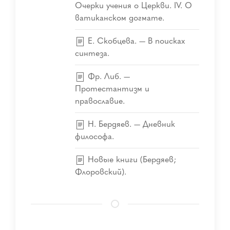
Очерки учения о Церкви. IV. О
ватиканском догмате.
Е. Скобцева. — В поисках
синтеза.
Фр. Либ. —
Протестантизм и
православие.
Н. Бердяев. — Дневник
философа.
Новые книги (Бердяев;
Флоровский).