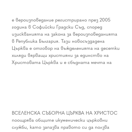
е вероизповедание регистрирано през 2005
мнозина български възрожденци, които желаеха
Иисус Христос, Синът Божий, Въплътеното
година в Софийски Градски Съд, според
да имат една свободна Християнска Църква,
Слово Божие. Приема Новия Завет за основа на
изискванията на закона за вероизповеданията
общуваща с протестанти и католици.
Християнските догмати и цялостно обяснение
в Република България. Тази новосъздадена
Вселенска съборна църква на Христос е
на Божественото Откровение. Приема за
Църква е отговор на въжделенията на десетки
християнска, защото изповядва вярата в
основа на вярата си Апостолски и Никео-
хиляди вярващи християни за единство на
Светата Единосъщна и Неразделна Троица.
Христовата Църква и е сбъдната мечта на
Приема за единствен свой Спасител Господ
ВСЕЛЕНСКА СЪБОРНА ЦЪРКВА НА ХРИСТОС
нуждите на християните за по-пълно общуване
ЦО, към която принадлежи според волята и
поощрява общите икуменически църковни
в Св. Дух. ВСЕЛЕНСКА СЪБОРНА ЦЪРКВА НА
служби, като запазва правото си да ползва
ХРИСТОС предоставя на епископа, свещеника