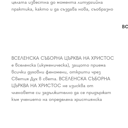
цялата известна до момента литургийна
или пастира правото на свободен избор при
практика, както и да създава нова, съобразно
определяне вида и реда на богослужението в
ВС
ВСЕЛЕНСКА СЪБОРНА ЦЪРКВА НА ХРИСТОС
традиция и им предоставя свобода при избора
или да изменя традиционната си до този
е вселенска (икуменическа), защото приема
на вида на богослужението и църковната
момент богослужебната практика и начин на
всички духовни феномени, открити чрез
община, в която да се черкуват.Всеки
общуване с Бога, както и без да е задължен да
Светия Дух в света. ВСЕЛЕНСКА СЪБОРНА
православен, католик, протестант или
прекъсне връзката си с религиозната общност
ЦЪРКВА НА ХРИСТОС не изисква от
християнин от друг клон на християнството,
членовете си задължително да се придържат
може да стане член на ВСЕЛЕНСКА СЪБОРНА
към учението на определена християнска
ЦЪРКВА НА ХРИСТОС без да се отказва от