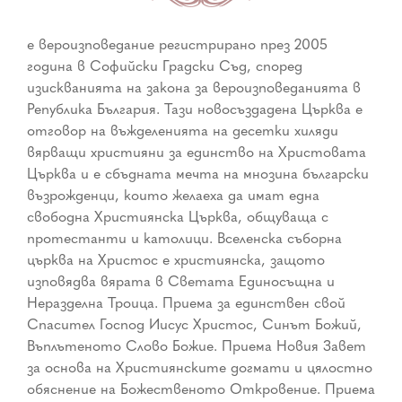
е вероизповедание регистрирано през 2005
година в Софийски Градски Съд, според
изискванията на закона за вероизповеданията в
Република България. Тази новосъздадена Църква е
отговор на въжделенията на десетки хиляди
вярващи християни за единство на Христовата
Църква и е сбъдната мечта на мнозина български
възрожденци, които желаеха да имат една
свободна Християнска Църква, общуваща с
протестанти и католици. Вселенска съборна
църква на Христос е християнска, защото
изповядва вярата в Светата Единосъщна и
Неразделна Троица. Приема за единствен свой
Спасител Господ Иисус Христос, Синът Божий,
Въплътеното Слово Божие. Приема Новия Завет
за основа на Християнските догмати и цялостно
обяснение на Божественото Откровение. Приема