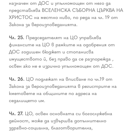
назначен от ДОС и упълномощен от него да
представлява ВСЕЛЕНСКА СЪБОРНА ЦЪРКВА НА
ХРИСТОС на местно ниво, по реда на чл. 19 от
Закона за вероизповеданията.
Чл. 25.
Председателят на ЦО управлява
финансите на ЦО в рамките на одобрения от
ДОС годишен бюджет и стопанисва
имуществото й, без право да се разпорежда ,
освен ако не е изрично упълномощен от ДОС.
Чл. 26.
ЦО подлежат на вписване по чл.19 от
Закона за вероизповеданията в регистрите на
кметовете на общините по адреса на
седалището им.
Чл. 27.
ЦО, освен основната си богослужебна
дейност, може да извършва допълнително
здравно-социална, благотворителна,