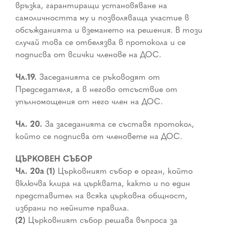
връзка, гарантиращи установяване на
самоличността му и позволяваща участие в
обсъжданията и вземането на решения. В този
случай това се отбелязва в протокола и се
подписва от всички членове на ДОС.
Чл.19.
Заседанията се ръководят от
Председателя, а в негово отсъствие от
упълномощения от него член на ДОС.
Чл. 20.
За заседанията се съставя протокол,
който се подписва от членовете на ДОС.
ЦЪРКОВЕН СЪБОР
Чл. 20а (1)
Църковният събор е орган, който
включва клира на църквата, както и по един
представител на всяка църковна общност,
избрани по нейните правила.
(2)
Църковният събор решава въпроса за