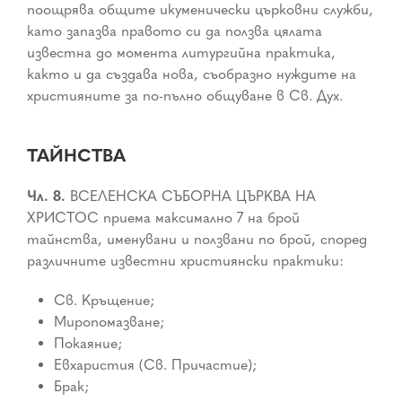
поощрява общите икуменически църковни служби,
като запазва правото си да ползва цялата
известна до момента литургийна практика,
както и да създава нова, съобразно нуждите на
християните за по-пълно общуване в Св. Дух.
ТАЙНСТВА
Чл. 8.
ВСЕЛЕНСКА СЪБОРНА ЦЪРКВА НА
ХРИСТОС приема максимално 7 на брой
тайнства, именувани и ползвани по брой, според
различните известни християнски практики:
Св. Кръщение;
Миропомазване;
Покаяние;
Евхаристия (Св. Причастие);
Брак;