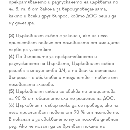
прекратяването и разпускането на църквата по
чл. 8, т. 6 от Закона за вероизповеданията,
както и всеки друг въпрос, който ДОС реши да
му делегира.
(3)
Църковният събор е законен, ако на него
присъстват повече от половината от имащите
парво да участват.
(4)
По въпросите за прекратяването и
разпускането на Църквата, Църковният събор
решава с мнозинство 3/4, а по всички останали
въпроси – с обикновено мнозинство – повече от
половината гласове.
(5)
Църковният събор се свиква по инициатива
на 90 % от общините или по решение на ДОС.
(6) Църковният събор може да се проведе, ако на
него присъстват повече от 90 % от членовете.
В поканата за свикването му се посочва дневния
ред. Ако не могат да се връчват покани на