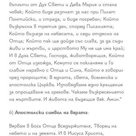
въплъти от Дух Свети и Дева Мария и стана
човек; Който биде разпнат за нас при Пилат
Понтийски, и страда, и биде погребан; Който
възкръсна в третия ден, според Писанията;
Който възлезе на небесата, и седи отдясно на
Отца; Който пак ще дойде със слава, за да съди
живи и мъртви, и царството Му не ще има край;
И в Духа Свети, Господа, животворящия, Който
от Отца изхожда, Комуто се покланяме и Го
славим наравно с Отца и Сина, Който е говорил
чрез пророците; В едната, света, вселенска и
апостолска Църква. Изповядваме едно кръщение
за опрощаване на грехове. Чакаме възкресението
на мъртвите. И живота на бъдещия век. Амин.”
б)
Апостолски символ на вярата
:
Вярвам в Бога Отца Вседържителя, Творец на
небето и на земята. И в Иисуса Христа,