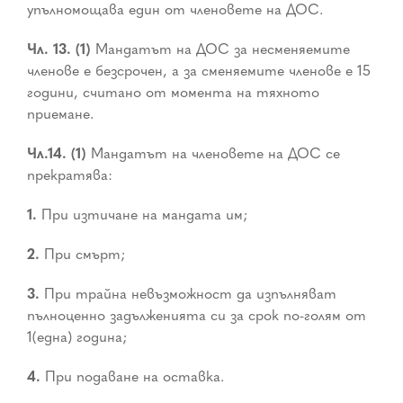
упълномощава един от членовете на ДОС.
Чл. 13. (1)
Мандатът на ДОС за несменяемите
членове е безсрочен, а за сменяемите членове е 15
години, считано от момента на тяхното
приемане.
Чл.14. (1)
Мандатът на членовете на ДОС се
прекратява:
1.
При изтичане на мандата им;
2.
При смърт;
3.
При трайна невъзможност да изпълняват
пълноценно задълженията си за срок по-голям от
1(една) година;
4.
При подаване на оставка.