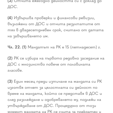
(3)
Отчита ежегодно дейността си с доклад до
ДОС.
(4)
Извършва проверки и финансови ревизии,
възложени от ДОС и отчита резултатите от
тях в двадесетдневен срок, считано от датата
на завършването им.
Чл. 22. (1)
Мандатът на РК е 15 (петнадесет) г.
(2)
РК се избира на първото редовно заседание на
ДОС с мнозинство повече от половината
гласове.
(3)
Един месец преди изтичане на мандата си РК
изготвя отчет за цялостната си дейност по
време на мандата, който се представя в ДОС и
след разглеждане и одобряването му, подлежи на
утвърждаване от ДОС. Процедурно от този
момент мандата на РК се счита за прекратен и