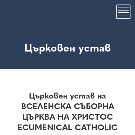
Премини
към
основното
съдържание
Църковен устав
Църковен устав на
ВСЕЛЕНСКА СЪБОРНА
ЦЪРКВА НА ХРИСТОС
ECUMENICAL CATHOLIC