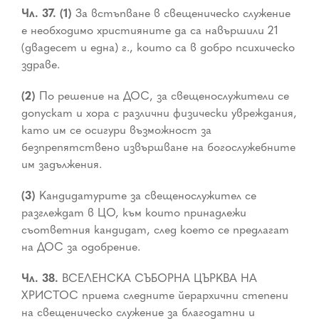
Чл. 37. (1)
За встъпване в свещеническо служение
е необходимо християните да са навършили 21
(двадесет и една) г., които са в добро психическо
здраве.
(2)
По решение на ДОС, за свещенослужители се
допускат и хора с различни физически увреждания,
като им се осигури възможност за
безпрепятствено извършване на богослужебните
им задължения.
(3)
Кандидатурите за свещенослужител се
разглеждат в ЦО, към които принадлежи
съответния кандидат, след което се предлагат
на ДОС за одобрение.
Чл. 38.
ВСЕЛЕНСКА СЪБОРНА ЦЪРКВА НА
ХРИСТОС приема следните йерархични степени
на свещеническо служение за благодатни и