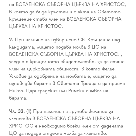
на ВСЕЛЕНСКА СЪБОРНА ЦЪРКВА НА ХРИСТОС,
в която да бъде кръстен и с акта на Светото
кръщение става член на ВСЕЛЕНСКА СЪБОРНА
ЦЪРКВА НА ХРИСТОС.
2.
При наличие на извършено Св. Кръщение над
кандидата, лицето подава молба в ЦО на
ВСЕЛЕНСКА СЪБОРНА ЦЪРКВА НА ХРИСТОС. ,
заедно с кръщелното свидетелство, за да стане
член на църковната общност, в която желае.
Условие за одобрение на молбата е, лицето да
изповядва вярата в Светата Троица и да приема
Никео- Цариградския или Римски символ на
вярата.
Чл. 32. (1)
При наличие на групово желание за
членство в ВСЕЛЕНСКА СЪБОРНА ЦЪРКВА НА
ХРИСТОС е необходимо всеки член от дадената
ЦО да подаде отделна молба за членство.