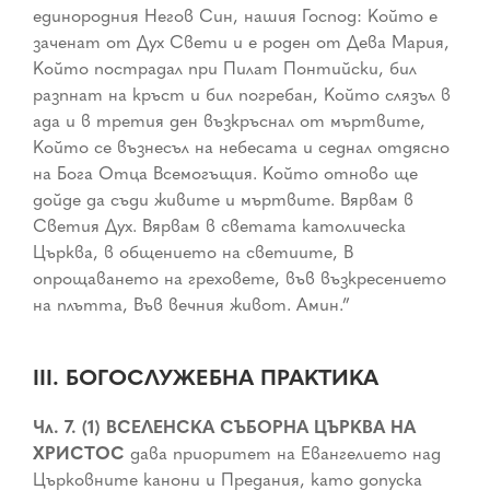
единородния Негов Син, нашия Господ: Който е
заченат от Дух Свети и е роден от Дева Мария,
Който пострадал при Пилат Понтийски, бил
разпнат на кръст и бил погребан, Който слязъл в
ада и в третия ден възкръснал от мъртвите,
Който се възнесъл на небесата и седнал отдясно
на Бога Отца Всемогъщия. Който отново ще
дойде да съди живите и мъртвите. Вярвам в
Светия Дух. Вярвам в светата католическа
Църква, в общението на светиите, В
опрощаването на греховете, във възкресението
на плътта, Във вечния живот. Амин.”
III. БОГОСЛУЖЕБНА ПРАКТИКА
Чл. 7. (1) ВСЕЛЕНСКА СЪБОРНА ЦЪРКВА НА
ХРИСТОС
дава приоритет на Евангелието над
Църковните канони и Предания, като допуска