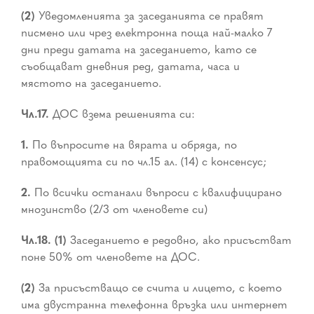
(2)
Уведомленията за заседанията се правят
писмено или чрез електронна поща най-малко 7
дни преди датата на заседанието, като се
съобщават дневния ред, датата, часа и
мястото на заседанието.
Чл.17.
ДОС взема решенията си:
1.
По въпросите на вярата и обряда, по
правомощията си по чл.15 ал. (14) с консенсус;
2.
По всички останали въпроси с квалифицирано
мнозинство (2/3 от членовете си)
Чл.18. (1)
Заседанието е редовно, ако присъстват
поне 50% от членовете на ДОС.
(2)
За присъстващо се счита и лицето, с което
има двустранна телефонна връзка или интернет