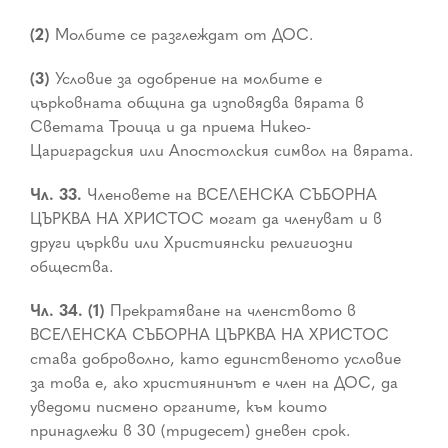
(2)
Молбите се разглеждат от ДОС.
(3)
Условие за одобрение на молбите е
църковната община да изповядва вярата в
Светата Троица и да приема Никео-
Цариградския или Апостолския символ на вярата.
Чл. 33.
Членовете на ВСЕЛЕНСКА СЪБОРНА
ЦЪРКВА НА ХРИСТОС могат да членуват и в
други църкви или Християнски религиозни
общества.
Чл. 34. (1)
Прекратяване на членството в
ВСЕЛЕНСКА СЪБОРНА ЦЪРКВА НА ХРИСТОС
става доброволно, като единственото условие
за това е, ако християнинът е член на ДОС, да
уведоми писмено органите, към които
принадлежи в 30 (тридесет) дневен срок.