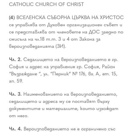
CATHOLIC CHURCH OF CHRIST
(4)
ВСЕЛЕНСКА СЪБОРНА ЦЪРКВА НА ХРИСТОС
се управлява от Духовен организационен съвет и
се представлява от членовете на ДОС заедно по
смисъла на чл.18 т.т. 3 и 4 от Закона за
вероизповеданията (ЗИ).
Чл. 2.
Седалището на вероизповеданието е гр.
София и адрес на управление гр. София, Район
“Възраждане “, ул. “Перник” № 176, вх. А, ет. 15,
ап. 59.
Чл. 3.
Наименованието на вероизповеданието,
седалището и адреса му се поставят върху
документите и материалите, които изхождат
от него.
Чл. 4.
Вероизповеданието не е ограничено със