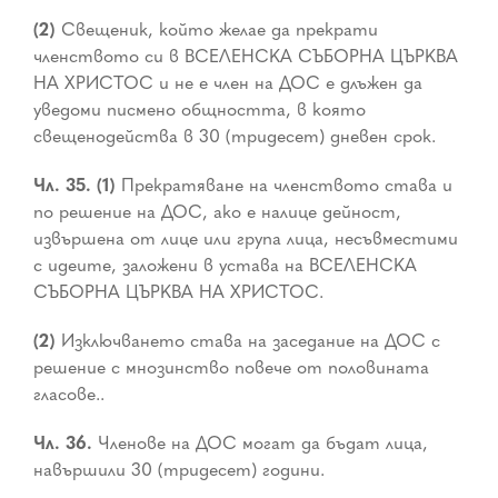
(2)
Свещеник, който желае да прекрати
членството си в ВСЕЛЕНСКА СЪБОРНА ЦЪРКВА
НА ХРИСТОС и не е член на ДОС е длъжен да
уведоми писмено общността, в която
свещенодейства в 30 (тридесет) дневен срок.
Чл. 35. (1)
Прекратяване на членството става и
по решение на ДОС, ако е налице дейност,
извършена от лице или група лица, несъвместими
с идеите, заложени в устава на ВСЕЛЕНСКА
СЪБОРНА ЦЪРКВА НА ХРИСТОС.
(2)
Изключването става на заседание на ДОС с
решение с мнозинство повече от половината
гласове..
Чл. 36.
Членове на ДОС могат да бъдат лица,
навършили 30 (тридесет) години.