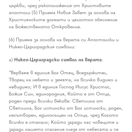
църкви, чрез ръкоположения от Христовите
апостоли (5) Приема Новия Завет за основа на
Християнските догмати и цялостно обяснение
на Божественото Откровение.
(6) Приема за основа на вярата си Апостолски и
Никео-Цариградския символи:
а)
Никео-Цариградски символ на вярата
:
“Вярваме в единия Бог Отец, Вседържител,
Творец на небето и земята, на всичко видимо и
невидимо; И в единия Господ Иисус Христос,
Божия Син, единородния, Който е от Отца,
роден преди всички векове: Светлина от
Светлина, Бог истински от Бог истински, роден,
несътворен, единосъщен на Отца, чрез Когото
всичко е станало; Който заради нас човеците и
заради нашето спасение слезе от небесата и се