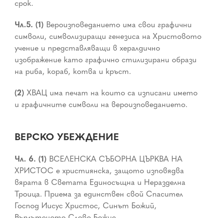
срок.
Чл.5. (1)
Вероизповеданието има свои графични
символи, символизиращи генезиса на Христовото
учение и представляващи в хералдично
изображение като графично стилизирани образи
на риба, кораб, котва и кръст.
(2)
ХВАЦ има печат на които са изписани името
и графичните символи на вероизповеданието.
ВЕРСКО УБЕЖДЕНИЕ
Чл. 6. (1)
ВСЕЛЕНСКА СЪБОРНА ЦЪРКВА НА
ХРИСТОС е християнска, защото изповядва
вярата в Светата Единосъщна и Неразделна
Троица. Приема за единствен свой Спасител
Господ Иисус Христос, Синът Божий,
Въплътеното Слово Божие.