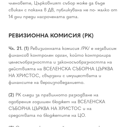
членовете, Църковният събор може да бъде
свикан с покана в ДВ, публикувана не по- малко от
14 дни преди насрочената дата.
РЕВИЗИОННА КОМИСИЯ (РК)
Чл. 21. (1)
Ревизионната комисия /РК/ е независим
финансов контролен орган, който контролира
целесъобразността и законосъобразността на
действията на ВСЕЛЕНСКА СЪБОРНА ЦЪРКВА
НА ХРИСТОС, свързани с имуществата и
финансите на вероизповеданието.
(2)
РК следи за правилното разходване на
одобрения годишен бюджет на ВСЕЛЕНСКА
СЪБОРНА ЦЪРКВА НА ХРИСТОС и на
средствата по бюджетите на ЦО.