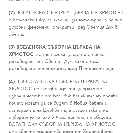
(2)
ВСЕЛЕНСКА СЪБОРНА ЦЪРКВА НА ХРИСТОС
е вселенска (икуменическа), защото приема всички
духовни феномени, открити чрез Светия Дух в
света.
(3) ВСЕЛЕНСКА СЪБОРНА ЦЪРКВА НА
ХРИСТОС
е апостолска, защото е пряко
ръководена от Светия Дух, както бяха
ръководени апостолите, след Петдесетница.
(4)
Във ВСЕЛЕНСКА СЪБОРНА ЦЪРКВА НА
ХРИСТОС се запазва идеята за прякото
избраничество от Бог, във всичките му прояви,
които могат да се видят в Новия Завет и
историята на Църквата, а също така и на
изборното начало в Християнските общини.
ВСЕЛЕНСКА СЪБОРНА ЦЪРКВА НА ХРИСТОС
има своята приемственост от Христовите